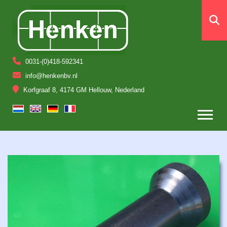
0031-(0)418-592341
info@henkenbv.nl
Korfgraaf 8, 4174 GM Hellouw, Nederland