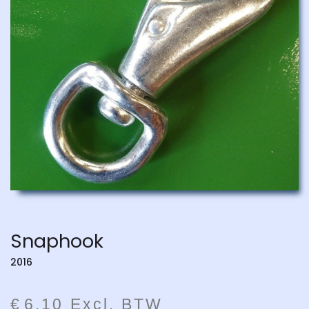
Snaphook
2016
€
6
,
10
Excl. BTW