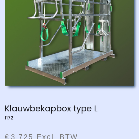
Klauwbekapbox type L
1172
€
3.725
Excl. BTW