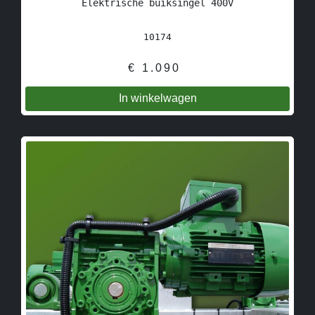
Elektrische buiksingel 400V
10174
€
1.090