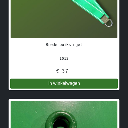
Brede buiksingel
1012
€
37