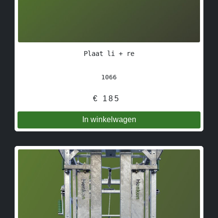
Plaat li + re
1066
€
185